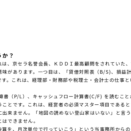
うか？
れは、京セラ名誉会長、ＫＤＤＩ最高顧問をされていた、
味があります。一つ目は、「貸借対照表（B/S)、損益計
ことです。これは、経理部・財務部や税理士・会計士の仕事と
算書（P/L）、キャッシュフロー計算書(C/F) を読む
うことです。これは、経営者の必須マスター項目であると
に出来ません。「地図の読めない登山家はいない」と言う
とはできません。
決算を、月次単位で行っていこう」という当事務所からの