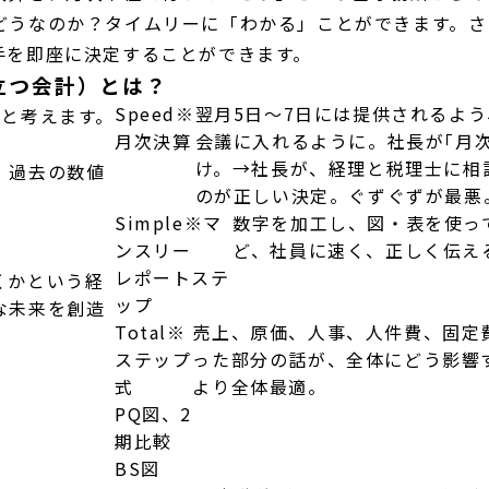
どうなのか？タイムリーに「わかる」ことができます。さ
手を即座に決定することができます。
立つ会計）とは？
Speed
※
翌月5日～7日には提供されるよ
ると考えます。
月次決算
会議に入れるように。社長が｢月
け。→社長が、経理と税理士に相
、過去の数値
のが正しい決定。ぐずぐずが最悪
Simple
※マ
数字を加工し、図・表を使っ
ンスリー
ど、社員に速く、正しく伝え
レポートステ
くかという経
ップ
な未来を創造
Total
※
売上、原価、人事、人件費、固定
ステップ
った部分の話が、全体にどう影響
式
より全体最適。
PQ図、2
期比較
BS図