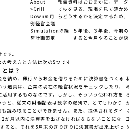
About
報告資料はおおまかに。データ
>Drill
て枝を見る。現場を見て確かめ
Down
※月
らどうするかを決定するため。
例経営会議
Simulation
※経
５年後、３年後、今期の
営計画策定
すると今月やることが決
計です。
めの考え方と方法は次の5つです。
」とは？
金を納め、銀行からお金を借りるために決算書をつくる
いう道具は、企業の現在の経営状況をチェックしたり、
に活用するものなのです。しかし、そういう使われ方を
いうと、従来の財務諸表は数字の羅列で、とてもわかり
何も読み取ることができません。また、提供されるタイ
、2か月以内に決算書を出さなければならないことにな
とすると、それを5月末のぎりぎりに決算書が出来上がっ