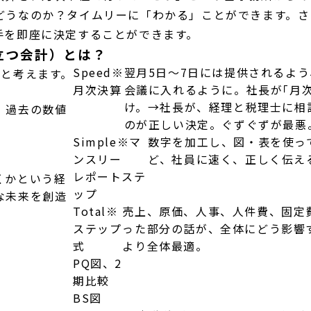
どうなのか？タイムリーに「わかる」ことができます。さ
手を即座に決定することができます。
立つ会計）とは？
Speed
※
翌月5日～7日には提供されるよ
ると考えます。
月次決算
会議に入れるように。社長が｢月
け。→社長が、経理と税理士に相
、過去の数値
のが正しい決定。ぐずぐずが最悪
Simple
※マ
数字を加工し、図・表を使っ
ンスリー
ど、社員に速く、正しく伝え
レポートステ
くかという経
ップ
な未来を創造
Total
※
売上、原価、人事、人件費、固定
ステップ
った部分の話が、全体にどう影響
式
より全体最適。
PQ図、2
期比較
BS図