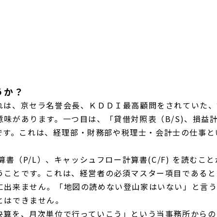
うか？
れは、京セラ名誉会長、ＫＤＤＩ最高顧問をされていた、
味があります。一つ目は、「貸借対照表（B/S)、損益計
ことです。これは、経理部・財務部や税理士・会計士の仕事と
算書（P/L）、キャッシュフロー計算書(C/F) を読む
うことです。これは、経営者の必須マスター項目であると
に出来ません。「地図の読めない登山家はいない」と言う
とはできません。
決算を、月次単位で行っていこう」という当事務所からの