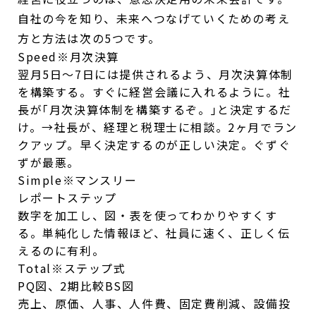
自社の今を知り、未来へつなげていくための考え
方と方法は次の5つです。
Speed
※月次決算
翌月5日～7日には提供されるよう、月次決算体制
を構築する。すぐに経営会議に入れるように。社
長が｢月次決算体制を構築するぞ。｣と決定するだ
け。→社長が、経理と税理士に相談。2ヶ月でラン
クアップ。早く決定するのが正しい決定。ぐずぐ
ずが最悪。
Simple
※マンスリー
レポートステップ
数字を加工し、図・表を使ってわかりやすくす
る。単純化した情報ほど、社員に速く、正しく伝
えるのに有利。
Total
※ステップ式
PQ図、2期比較
BS図
売上、原価、人事、人件費、固定費削減、設備投