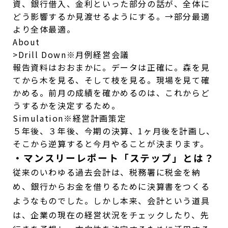
資、銀行借入、金利といった部分の話が、全体に
どう影響するか見渡せるようにする。→部分最適
より全体最適。
About
>Drill Down
※月例経営会議
報告資料はおおまかに。データは正確に。森を見
てから木を見る、そして枝を見る。現場を見て確
かめる。前月の成績を確かめるのは、これからど
うするかを決定するため。
Simulation
※経営計画策定
５年後、３年後、今期の決算、1ヶ月後を計画し、
そこから逆算すると今月やることが決まります。
・マンスリーレポート「ステップ」とは？
従来のいわゆる過去会計は、税務署に税金を納
め、銀行からお金を借りるために決算書をつくる
ようなものでした。しかし本来、会計という道具
は、企業の現在の経営状況をチェックしたり、先