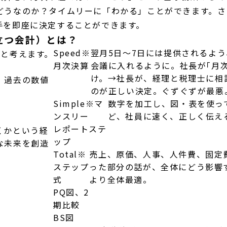
どうなのか？タイムリーに「わかる」ことができます。さ
手を即座に決定することができます。
立つ会計）とは？
Speed
※
翌月5日～7日には提供されるよ
ると考えます。
月次決算
会議に入れるように。社長が｢月
け。→社長が、経理と税理士に相
、過去の数値
のが正しい決定。ぐずぐずが最悪
Simple
※マ
数字を加工し、図・表を使っ
ンスリー
ど、社員に速く、正しく伝え
レポートステ
くかという経
ップ
な未来を創造
Total
※
売上、原価、人事、人件費、固定
ステップ
った部分の話が、全体にどう影響
式
より全体最適。
PQ図、2
期比較
BS図