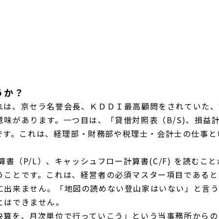
うか？
れは、京セラ名誉会長、ＫＤＤＩ最高顧問をされていた、
味があります。一つ目は、「貸借対照表（B/S)、損益計
ことです。これは、経理部・財務部や税理士・会計士の仕事と
算書（P/L）、キャッシュフロー計算書(C/F) を読む
うことです。これは、経営者の必須マスター項目であると
に出来ません。「地図の読めない登山家はいない」と言う
とはできません。
決算を、月次単位で行っていこう」という当事務所からの