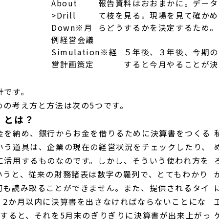
About
報告資料はおおまかに。データ
>Drill
て枝を見る。現場を見て確かめ
Down
※月
らどうするかを決定するため。
例経営会議
Simulation
※経
５年後、３年後、今期の
営計画策定
すると今月やることが決
計です。
めの考え方と方法は次の5つです。
」とは？
金を納め、銀行からお金を借りるために決算書をつくる
いう道具は、企業の現在の経営状況をチェックしたり、
に活用するものなのです。しかし、そういう使われ方を
いうと、従来の財務諸表は数字の羅列で、とてもわかり
何も読み取ることができません。また、提供されるタイ
、2か月以内に決算書を出さなければならないことにな
とすると、それを5月末のぎりぎりに決算書が出来上がっ