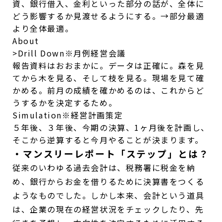
資、銀行借入、金利といった部分の話が、全体に
どう影響するか見渡せるようにする。→部分最適
より全体最適。
About
>Drill Down
※月例経営会議
報告資料はおおまかに。データは正確に。森を見
てから木を見る、そして枝を見る。現場を見て確
かめる。前月の成績を確かめるのは、これからど
うするかを決定するため。
Simulation
※経営計画策定
５年後、３年後、今期の決算、1ヶ月後を計画し、
そこから逆算すると今月やることが決まります。
・マンスリーレポート「ステップ」とは？
従来のいわゆる過去会計は、税務署に税金を納
め、銀行からお金を借りるために決算書をつくる
ようなものでした。しかし本来、会計という道具
は、企業の現在の経営状況をチェックしたり、先