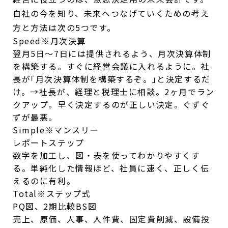
自社の今を知り、未来へつなげていくための考え
方と方法は次の5つです。
Speed
※月次決算
翌月5日～7日には提供されるよう、月次決算体制
を構築する。すぐに経営会議に入れるように。社
長が｢月次決算体制を構築するぞ。｣と決定するだ
け。→社長が、経理と税理士に相談。2ヶ月でラン
クアップ。早く決定するのが正しい決定。ぐずぐ
ずが最悪。
Simple
※マンスリー
レポートステップ
数字を加工し、図・表を使ってわかりやすくす
る。単純化した情報ほど、社員に速く、正しく伝
えるのに有利。
Total
※ステップ式
PQ図、2期比較
BS図
売上、原価、人事、人件費、固定費削減、設備投