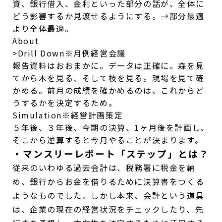
資、銀行借入、金利といった部分の話が、全体に
どう影響するか見渡せるようにする。→部分最適
より全体最適。
About
>Drill Down
※月例経営会議
報告資料はおおまかに。データは正確に。森を見
てから木を見る、そして枝を見る。現場を見て確
かめる。前月の成績を確かめるのは、これからど
うするかを決定するため。
Simulation
※経営計画策定
５年後、３年後、今期の決算、1ヶ月後を計画し、
そこから逆算すると今月やることが決まります。
・マンスリーレポート「ステップ」とは？
従来のいわゆる過去会計は、税務署に税金を納
め、銀行からお金を借りるために決算書をつくる
ようなものでした。しかし本来、会計という道具
は、企業の現在の経営状況をチェックしたり、先