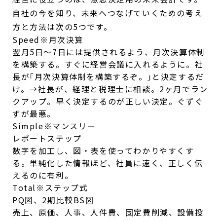
自社の今を知り、未来へつなげていくための考え
方と方法は次の5つです。
Speed
※月次決算
翌月5日～7日には提供されるよう、月次決算体制
を構築する。すぐに経営会議に入れるように。社
長が｢月次決算体制を構築するぞ。｣と決定するだ
け。→社長が、経理と税理士に相談。2ヶ月でラン
クアップ。早く決定するのが正しい決定。ぐずぐ
ずが最悪。
Simple
※マンスリー
レポートステップ
数字を加工し、図・表を使ってわかりやすくす
る。単純化した情報ほど、社員に速く、正しく伝
えるのに有利。
Total
※ステップ式
PQ図、2期比較
BS図
売上、原価、人事、人件費、固定費削減、設備投