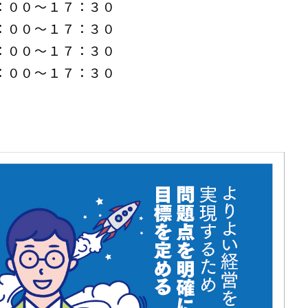
：００～１７：３０
：００～１７：３０
：００～１７：３０
：００～１７：３０